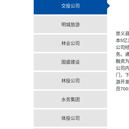
交投公司
明城旅游
崇义
本5
林业公司
公司
务。
融资
国盛建设
公司
门，
林投公司
游开
员70
水务集团
体投公司