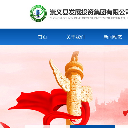
首页
关于我们
新闻动态