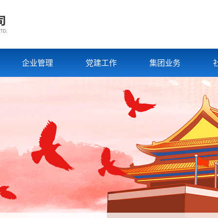
企业管理
党建工作
集团业务