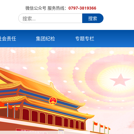
微信公众号
服务热线：
0797-3819366
搜索
社会责任
集团纪检
专题专栏