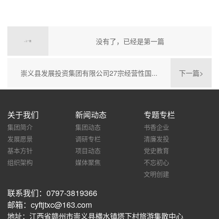
没有了，已经是第一篇
< 上一篇
崇义县发展投资集团有限公司27宗经营性国...
下一篇>
关于我们
新闻动态
专题专栏
集团简介
集团动态
书香企业
发展愿景
调研专栏
清廉发投
基本方针
项目动态
党史教育
组织架构
媒体聚焦
不忘初心
文明创建
联系我们：0797-3819366
邮箱：cyftjtxc@163.com
地址：江西省赣州市崇义县横水镇塔下村旅游集散中心