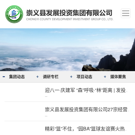
集团动态
调研专栏
项目动态
媒体聚焦
迎八一·庆建军 “森”呼吸·“林”距离 | 发投集团开展徒步健身活动
....
崇义县发展投资集团有限公司27宗经营性国有资产公开竞租公告
....
精彩“篮”不住，“园BA”篮球友谊赛火热开赛
....