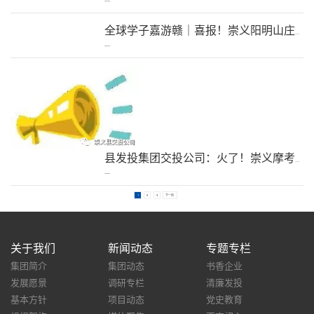
全球学子嘉游赣｜喜报！崇义阳明山庄被评为三星级旅游饭店！
....
县发投集团交投公司：火了！崇义摩考公司再放猛料！摩托车培训费优惠！
....
1
2
3
下一页
关于我们
新闻动态
专题专栏
集团简介
集团动态
书香企业
发展愿景
调研专栏
清廉发投
基本方针
项目动态
党史教育